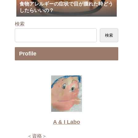
食物アレルギーの症状で目が腫れた時どう
したらいいの？
検索
検索
Profile
A & I Labo
＜資格＞