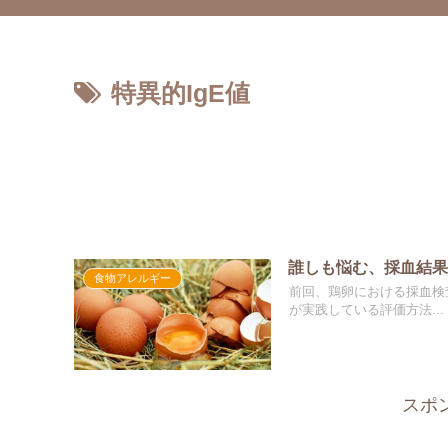
特異的IgE値
誰しも悩む、採血結果
食物アレルギー
前回、鶏卵における採血検
が実践している評価方法...
スポ