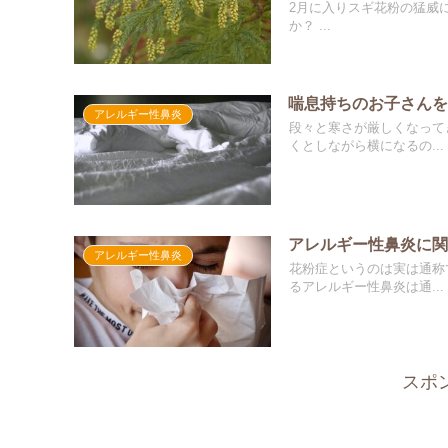
2月に入りスギ花粉の猛威
か？ ...
喘息持ちのお子さん
アレルギー性鼻炎
段々と寒さが厳しくなって
くとしながら横になるの...
アレルギー性鼻炎に
アレルギー性鼻炎
花粉症というのは実は通称
るアレルギー性鼻炎は通...
スポ