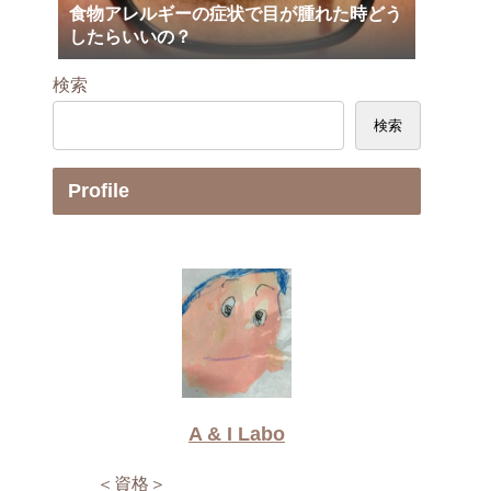
食物アレルギーの症状で目が腫れた時どう
したらいいの？
検索
検索
Profile
A & I Labo
＜資格＞