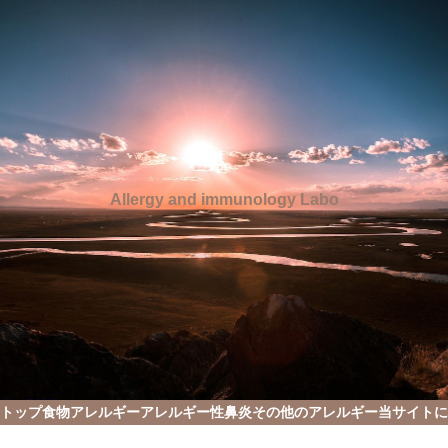
Allergy and immunology Labo
トップ
食物アレルギー
アレルギー性鼻炎
その他のアレルギー
当サイトに