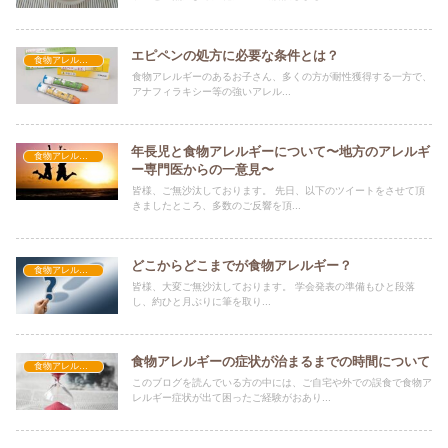
エピペンの処方に必要な条件とは？
食物アレルギー
食物アレルギーのあるお子さん、多くの方が耐性獲得する一方で、
アナフィラキシー等の強いアレル...
年長児と食物アレルギーについて〜地方のアレルギ
食物アレルギー
ー専門医からの一意見〜
皆様、ご無沙汰しております。 先日、以下のツイートをさせて頂
きましたところ、多数のご反響を頂...
どこからどこまでが食物アレルギー？
食物アレルギー
皆様、大変ご無沙汰しております。 学会発表の準備もひと段落
し、約ひと月ぶりに筆を取り...
食物アレルギーの症状が治まるまでの時間について
食物アレルギー
このブログを読んでいる方の中には、ご自宅や外での誤食で食物ア
レルギー症状が出て困ったご経験がおあり...