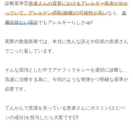
診断基準②
患者さんの背景におけるアレルギー疾患が分か
っていて、アレルゲン摂取(接種)の可能性が高い
なら、
皮
膚症状な
い場合
でもアレルギーらしさup⤴︎
実際の救急医療では、本当に色んな訴えや症状の患者さん
でごった返しています。
そんな混沌とした中でアナフィラキシーを適切に診断し、
迅速に治療する為に、今回のような簡便かつ明確な基準が
必要です。
てんかんで意識を失っている患者さんにボスミン(エピペ
ンの成分)を投与したら大変です(汗