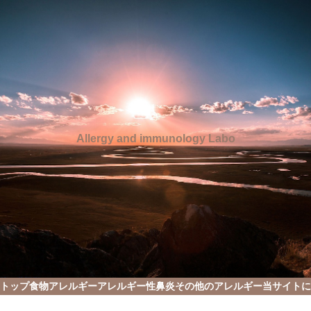
Allergy and immunology Labo
トップ
食物アレルギー
アレルギー性鼻炎
その他のアレルギー
当サイトに