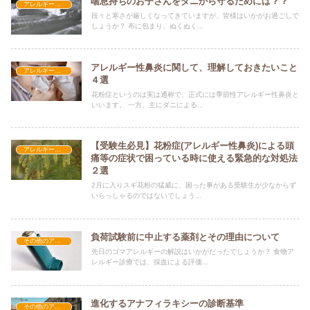
喘息持ちのお子さんをダニから守るためには？？
アレルギー性鼻炎
段々と寒さが厳しくなってきていますが、皆様はいかがお過ごしで
しょうか？ 布に包まり、ぬくぬく...
アレルギー性鼻炎に関して、理解しておきたいこと
アレルギー性鼻炎
４選
花粉症というのは実は通称で、正式には季節性アレルギー性鼻炎と
いいます。 一方、主にダニによる...
【受験生必見】花粉症(アレルギー性鼻炎)による頭
アレルギー性鼻炎
痛等の症状で困っている時に使える緊急的な対処法
２選
2月に入りスギ花粉の猛威に、困った事がある受験生が少なからず
いらっしゃるのではないでしょう...
負荷試験前に中止する薬剤とその理由について
その他のアレルギー
先日のゴマアレルギーの解説はいかがだったでしょうか？ 食物ア
レルギー診療では、採血による評価...
進化するアナフィラキシーの診断基準
その他のアレルギー