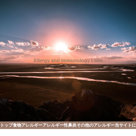
Allergy and immunology Labo
トップ
食物アレルギー
アレルギー性鼻炎
その他のアレルギー
当サイトに