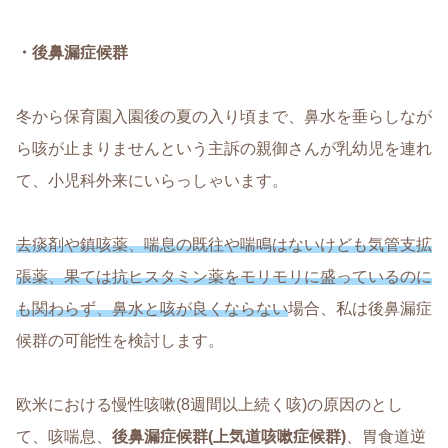
・後鼻漏症候群
冬から保育園入園後の夏の入り頃まで、鼻水を垂らしなが
ら咳が止まりませんという主訴の親御さんが乳幼児を連れ
て、小児科外来にいらっしゃいます。
去痰剤や鎮咳薬、喘息の既往や喘鳴はないけども気管支拡
張薬、果ては抗ヒスタミン薬をモリモリに盛っているのに
も関わらず、鼻水と咳が良くならない
場合、私は後鼻漏症
候群の可能性を検討します。
欧米における慢性咳嗽(8週間以上続く咳)の原因のとし
て、咳喘息、
後鼻漏症候群(上気道咳嗽症候群)
、胃食道逆