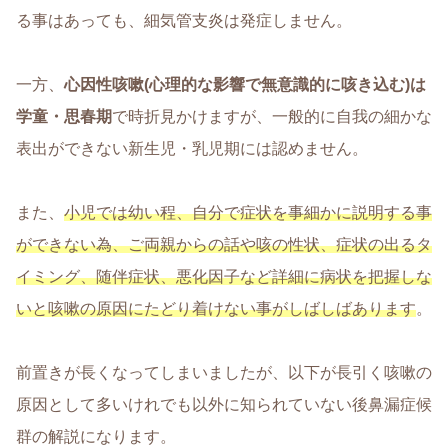
る事はあっても、細気管支炎は発症しません。
一方、
心因性咳嗽(心理的な影響で無意識的に咳き込む)は
学童・思春期
で時折見かけますが、一般的に自我の細かな
表出ができない新生児・乳児期には認めません。
また、
小児では幼い程、自分で症状を事細かに説明する事
ができない為、ご両親からの話や咳の性状、症状の出るタ
イミング、随伴症状、悪化因子など詳細に病状を把握しな
いと咳嗽の原因にたどり着けない事がしばしばあります
。
前置きが長くなってしまいましたが、以下が長引く咳嗽の
原因として多いけれでも以外に知られていない後鼻漏症候
群の解説になります。