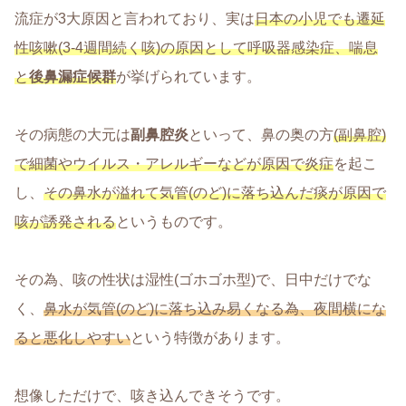
流症が3大原因と言われており、実は
日本の小児でも遷延
性咳嗽(3-4週間続く咳)の原因として呼吸器感染症、喘息
と
後鼻漏症候群
が挙げられています。
その病態の大元は
副鼻腔炎
といって、鼻の奥の方
(副鼻腔)
で細菌やウイルス・アレルギーなどが原因
で
炎症
を起こ
し、
その鼻水が溢れて気管(のど)に落ち込んだ痰が原因で
咳が誘発される
というものです。
その為、咳の性状は湿性(ゴホゴホ型)で、日中だけでな
く、
鼻水が気管(のど)に落ち込み易くなる為、夜間横にな
ると悪化しやすい
という特徴があります。
想像しただけで、咳き込んできそうです。