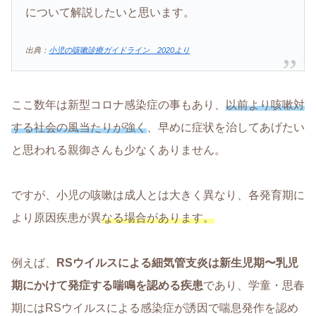
について解説したいと思います。
出典：
小児の咳嗽診療ガイドライン 2020より
ここ数年は新型コロナ感染症の事もあり、
以前より咳嗽対
する社会の風当たりが強く
、早めに症状を治してあげたい
と思われる親御さんも少なくありません。
ですが、小児の咳嗽は成人とは大きく異なり、各発育期に
より原因疾患が異
なる場合があります。
例えば、
RSウイルスによる細気管支炎は新生児期〜乳児
期にかけて発症する喘鳴を認める疾患
であり、学童・思春
期にはRSウイルスによる感染症が誘因で喘息発作を認め