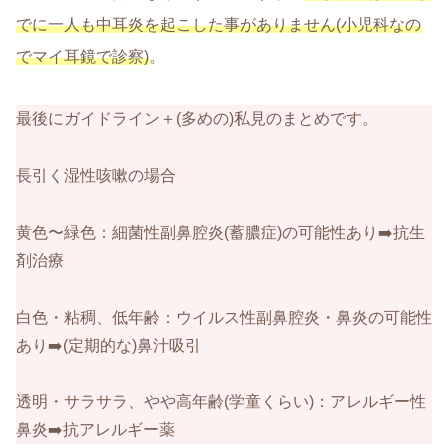
でに一人も中耳炎を起こした事がありません(小児科なの
でマイ耳鏡で診察)
。
最後にガイドライン＋(多めの)私見のまとめです。
長引く湿性咳嗽の場合
黄色〜緑色：細菌性副鼻腔炎(蓄膿症)の可能性あり➡️抗生
剤治療
白色・粘稠、低年齢：ウイルス性副鼻腔炎・鼻炎の可能性
あり➡️(定期的な)鼻汁吸引
透明・サラサラ、やや高年齢(学童くらい)：アレルギー性
鼻炎➡️抗アレルギー薬