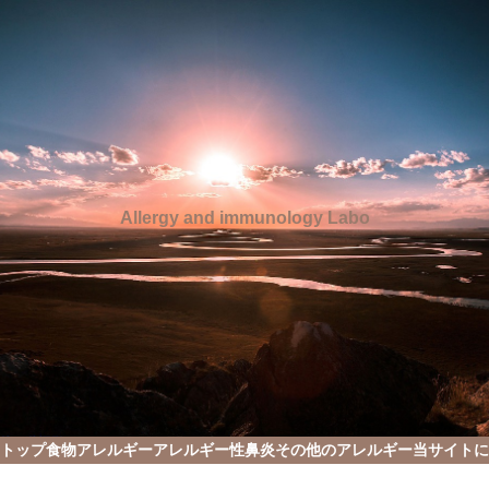
Allergy and immunology Labo
トップ
食物アレルギー
アレルギー性鼻炎
その他のアレルギー
当サイトに