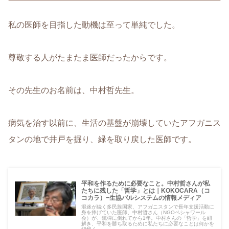
私の医師を目指した動機は至って単純でした。
尊敬する人がたまたま医師だったからです。
その先生のお名前は、中村哲先生。
病気を治す以前に、生活の基盤が崩壊していたアフガニス
タンの地で井戸を掘り、緑を取り戻した医師です。
平和を作るために必要なこと。中村哲さんが私
たちに残した「哲学」とは｜KOKOCARA（コ
コカラ）−生協パルシステムの情報メディア
混迷が続く多民族国家、アフガニスタンで長年支援活動に
身を捧げていた医師、中村哲さん（NGOペシャワール
会）が、銃弾に倒れてから1年。中村さんの「哲学」を紐
解き、平和を勝ち取るために私たちに必要なことは何かを