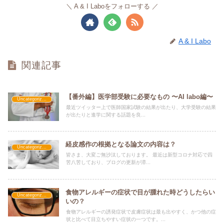
A & I Laboをフォローする
A & I Labo
関連記事
【番外編】医学部受験に必要なもの 〜AI labo編〜
Uncategorized
最近ツイッター上で医師国家試験の結果が出たり、大学受験の結果
が出たりと進学に関する話題を良...
経皮感作の根拠となる論文の内容は？
Uncategorized
皆さま、大変ご無沙汰しております。 最近は新型コロナ対応で四
苦八苦しており、ブログの更新が滞...
食物アレルギーの症状で目が腫れた時どうしたらい
Uncategorized
いの？
食物アレルギーの誘発症状で皮膚症状は最も出やすく、かつ他の症
状と比べて目立ちやすい症状の一つです。...