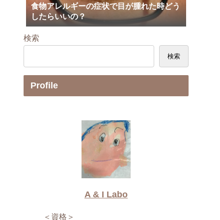
食物アレルギーの症状で目が腫れた時どう
したらいいの？
検索
検索
Profile
A & I Labo
＜資格＞