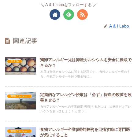
A & I Laboをフォローする
A & I Labo
関連記事
鶏卵アレルギー児は卵殻カルシウムを安全に摂取で
加工品
きるか？
本日は卵殻カルシウムに関する話題です。 食物アレルギー児のう
ち、牛乳アレルギーを持つ場合特に...
定期的なアレルゲン摂取は「必ず」採血の数値を改
食物アレルギー
善させる？
食物アレルギーからの卒業(耐性獲得)する為には、出来るだけアレ
ルゲンを食べましょう！ と言う...
食物アレルギー卒業(耐性獲得)を目指す時に専門医
食物アレルギー
が気にすること