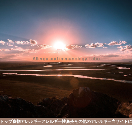
Allergy and immunology Labo
トップ
食物アレルギー
アレルギー性鼻炎
その他のアレルギー
当サイトに