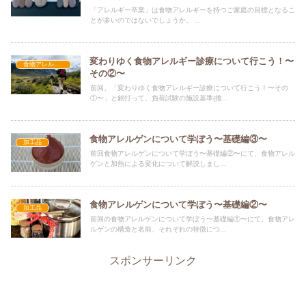
「アレルギー卒業」は食物アレルギーを持つご家庭の目標となるこ
とが多いのではないでしょうか。 ...
変わりゆく食物アレルギー診療について行こう！〜
食物アレルギー
その②〜
前回、「変わりゆく食物アレルギー診療について行こう！〜その
①〜」と銘打って、負荷試験の施設基準(推...
食物アレルゲンについて学ぼう〜基礎編③〜
加工品
前回食物アレルゲンについて学ぼう〜基礎編②〜にて、食物アレル
ゲンと加熱による変化について解説しまし...
食物アレルゲンについて学ぼう〜基礎編②〜
加工品
前回の食物アレルゲンについて学ぼう〜基礎編①〜にて、食物アレ
ルゲンの構造と名前、それぞれの特徴につ...
スポンサーリンク